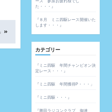
ース 参加お疲れ様でし
た・・・』
『８月 ミニ四駆レース開催いた
します・・・』
」
カテゴリー
『ミニ四駆 年間チャンピオン決
定レース・・・』
『ミニ四駆 年間獲得P・・・」
『ミニ四駆・・・』
『勝田ラジコンクラブ 御連