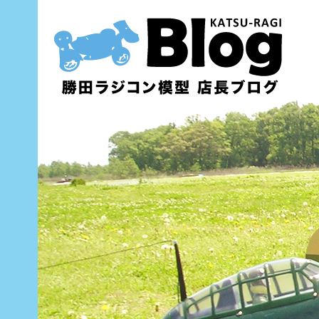
内
容
を
ス
キ
ッ
プ