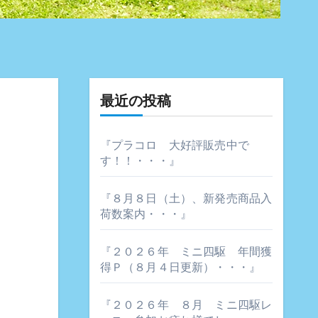
最近の投稿
『プラコロ 大好評販売中で
す！！・・・』
『８月８日（土）、新発売商品入
荷数案内・・・』
『２０２６年 ミニ四駆 年間獲
得Ｐ（８月４日更新）・・・』
『２０２６年 ８月 ミニ四駆レ