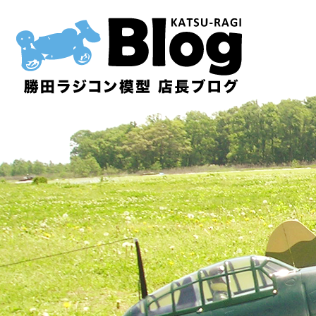
内
容
を
ス
キ
ッ
プ