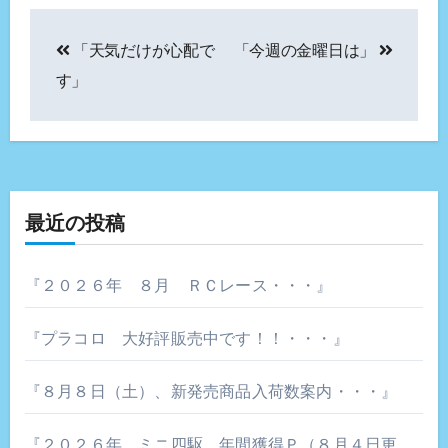
投
「天気だけが心配で
「今週の金曜日は」
稿
す」
ナ
ビ
ゲ
最近の投稿
ー
シ
『２０２６年 ８月 ＲＣレース・・・』
ョ
『プラコロ 大好評販売中です！！・・・』
ン
『８月８日（土）、新発売商品入荷数案内・・・』
『２０２６年 ミニ四駆 年間獲得Ｐ（８月４日更