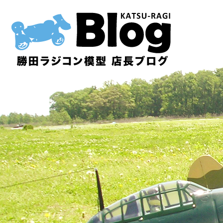
内
容
を
ス
キ
ッ
プ