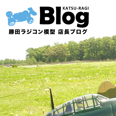
内
容
を
ス
キ
ッ
プ