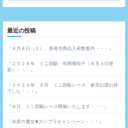
ナ
ビ
ゲ
最近の投稿
ー
『８月８日（土）、新発売商品入荷数案内・・・』
シ
『２０２６年 ミニ四駆 年間獲得Ｐ（８月４日更
ョ
新）・・・』
ン
『２０２６年 ８月 ミニ四駆レース 参加お疲れ様
でした・・・』
『８月 ミニ四駆レース開催いたします・・・』
『水星の魔女✖ガンプラキャンペーン・・・』