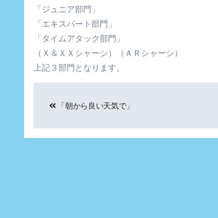
「ジュニア部門」
「エキスパート部門」
「タイムアタック部門」
（Ｘ＆ＸＸシャーシ）（ＡＲシャーシ）
上記３部門となります。
投
「朝から良い天気で」
稿
ナ
ビ
ゲ
ー
シ