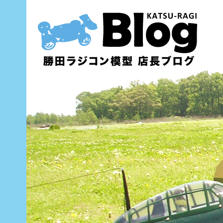
内
容
を
ス
キ
ッ
プ