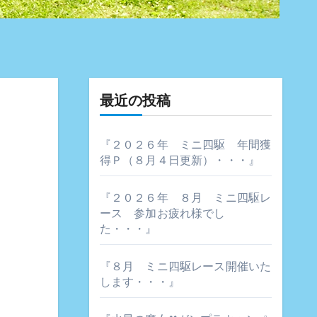
最近の投稿
『２０２６年 ミニ四駆 年間獲
得Ｐ（８月４日更新）・・・』
『２０２６年 ８月 ミニ四駆レ
ース 参加お疲れ様でし
た・・・』
『８月 ミニ四駆レース開催いた
します・・・』