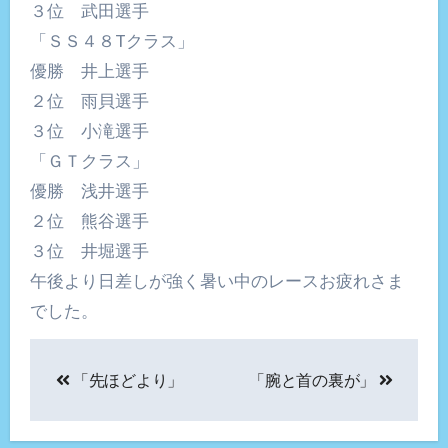
３位 武田選手
「ＳＳ４８Tクラス」
優勝 井上選手
２位 雨貝選手
３位 小滝選手
「ＧＴクラス」
優勝 浅井選手
２位 熊谷選手
３位 井堀選手
午後より日差しが強く暑い中のレースお疲れさま
でした。
投
「先ほどより」
「腕と首の裏が」
稿
ナ