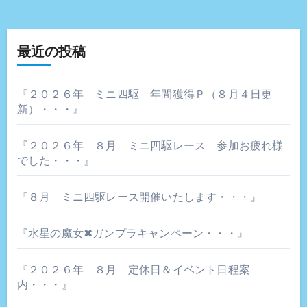
ビ
ゲ
最近の投稿
ー
『２０２６年 ミニ四駆 年間獲得Ｐ（８月４日更
シ
新）・・・』
ョ
『２０２６年 ８月 ミニ四駆レース 参加お疲れ様
ン
でした・・・』
『８月 ミニ四駆レース開催いたします・・・』
『水星の魔女✖ガンプラキャンペーン・・・』
『２０２６年 ８月 定休日＆イベント日程案
内・・・』