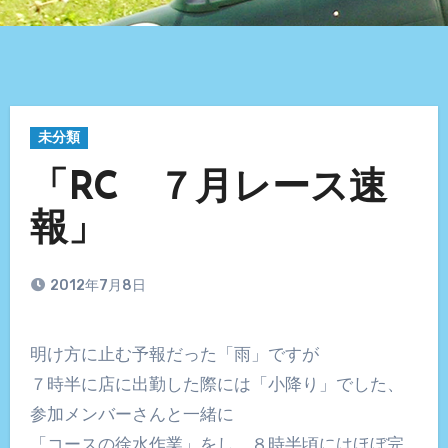
未分類
「RC ７月レース速
報」
2012年7月8日
明け方に止む予報だった「雨」ですが
７時半に店に出勤した際には「小降り」でした、
参加メンバーさんと一緒に
「コースの徐水作業」をし、８時半頃にはほぼ完