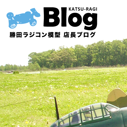
内
容
を
ス
キ
ッ
プ