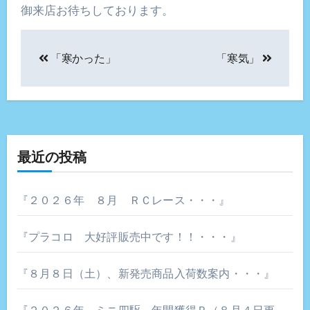
御来店お待ちしております。
投
「寒かった」
「寒気」
稿
ナ
ビ
ゲ
最近の投稿
ー
『２０２６年 ８月 ＲＣレース・・・』
シ
『プラコロ 大好評販売中です！！・・・』
ョ
ン
『８月８日（土）、新発売商品入荷数案内・・・』