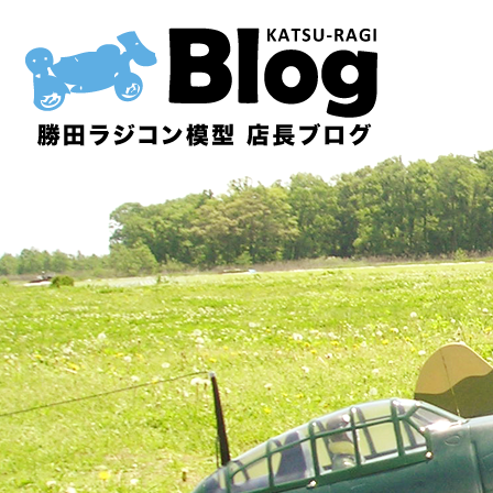
内
容
を
ス
キ
ッ
プ