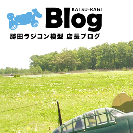
内
容
を
ス
キ
ッ
プ