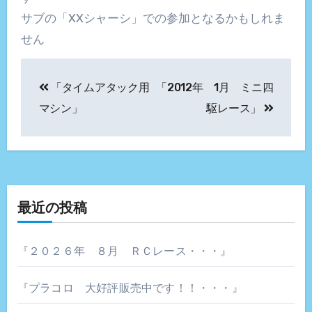
サブの「XXシャーシ」での参加となるかもしれま
せん
投
「タイムアタック用
「2012年 1月 ミニ四
稿
マシン」
駆レース」
ナ
ビ
ゲ
最近の投稿
ー
シ
『２０２６年 ８月 ＲＣレース・・・』
ョ
『プラコロ 大好評販売中です！！・・・』
ン