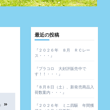
最近の投稿
『２０２６年 ８月 ＲＣレー
ス・・・』
『プラコロ 大好評販売中で
す！！・・・』
『８月８日（土）、新発売商品入
荷数案内・・・』
」
『２０２６年 ミニ四駆 年間獲