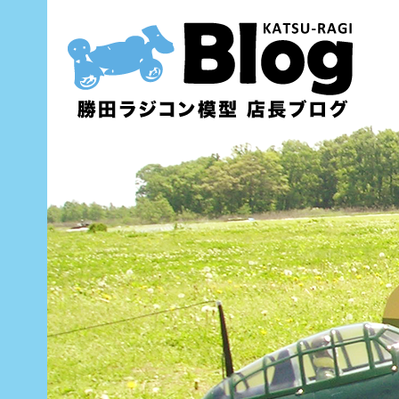
内
容
を
ス
キ
ッ
プ