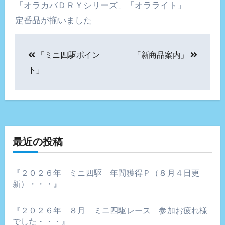
「オラカバＤＲＹシリーズ」「オラライト」
定番品が揃いました
投
「ミニ四駆ポイン
「新商品案内」
稿
ト」
ナ
ビ
ゲ
最近の投稿
ー
シ
『２０２６年 ミニ四駆 年間獲得Ｐ（８月４日更
新）・・・』
ョ
ン
『２０２６年 ８月 ミニ四駆レース 参加お疲れ様
でした・・・』