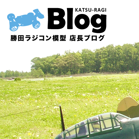
内
容
を
ス
キ
ッ
プ