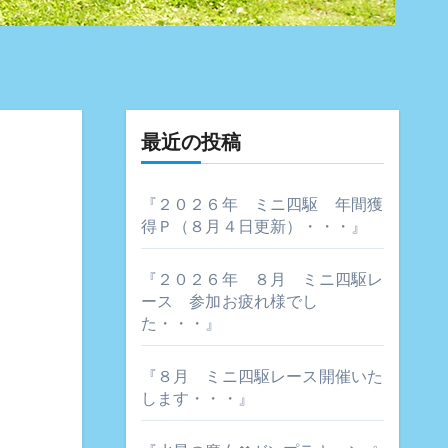
最近の投稿
『２０２６年 ミニ四駆 年間獲
得Ｐ（８月４日更新）・・・』
『２０２６年 ８月 ミニ四駆レ
ース 参加お疲れ様でし
た・・・』
『８月 ミニ四駆レース開催いた
します・・・』