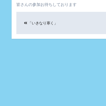
皆さんの参加お待ちしております
投
「いきなり寒く」
稿
ナ
ビ
ゲ
ー
シ
ョ
ン