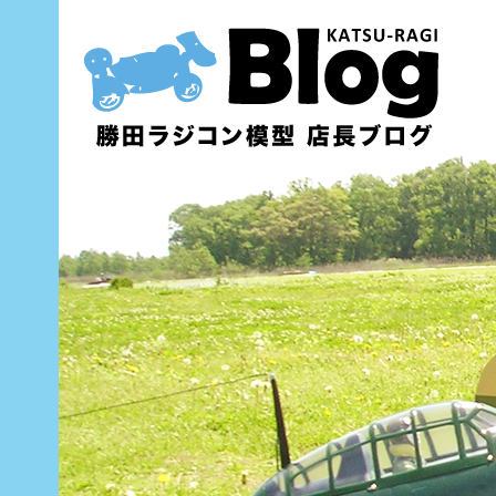
内
容
を
ス
キ
ッ
プ