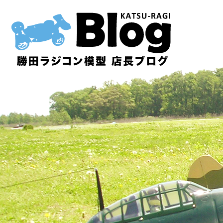
内
容
を
ス
キ
ッ
プ