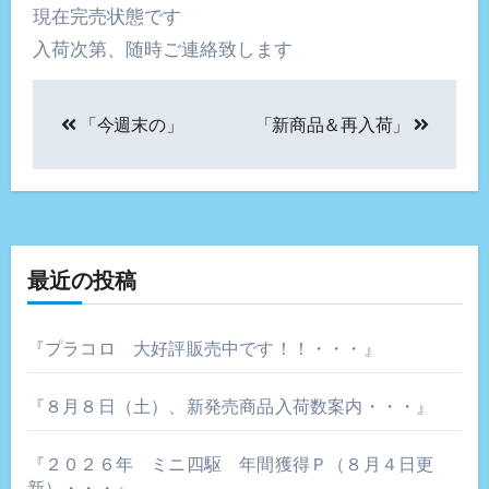
現在完売状態です
入荷次第、随時ご連絡致します
投
「今週末の」
「新商品＆再入荷」
稿
ナ
ビ
ゲ
最近の投稿
ー
『プラコロ 大好評販売中です！！・・・』
シ
『８月８日（土）、新発売商品入荷数案内・・・』
ョ
ン
『２０２６年 ミニ四駆 年間獲得Ｐ（８月４日更
新）・・・』