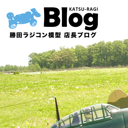
内
容
を
ス
キ
ッ
プ