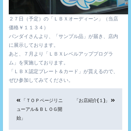
２７日（予定）の「ＬＢＸオーディーン」（当店
価格￥１１３４）
バンダイさんより、「サンプル品」が届き、店内
に展示しております。
あと、７月より「ＬＢＸレベルアッププログラ
ム」を実施しております。
「ＬＢＸ認定プレート＆カード」が貰えるので、
ぜひ参加してみてください。
投
「ＴＯＰページリニ
「お店紹介(１)」
稿
ューアル＆ＢＬＯＧ開
ナ
始」
ビ