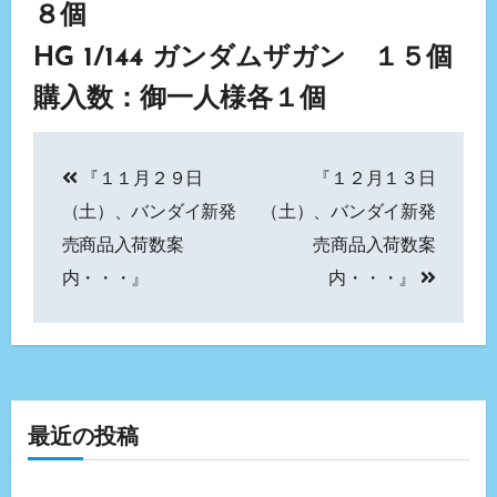
８個
HG 1/144 ガンダムザガン １５個
購入数：御一人様各１個
投
『１１月２９日
『１２月１３日
稿
（土）、バンダイ新発
（土）、バンダイ新発
ナ
売商品入荷数案
売商品入荷数案
内・・・』
内・・・』
ビ
ゲ
ー
シ
最近の投稿
ョ