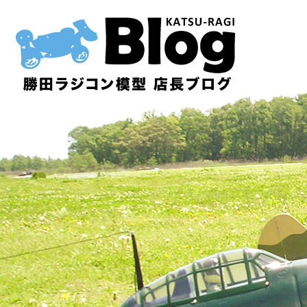
内
容
を
ス
キ
ッ
プ