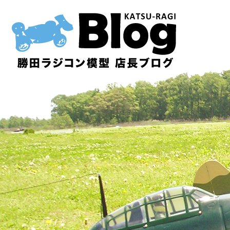
内
容
を
ス
キ
ッ
プ