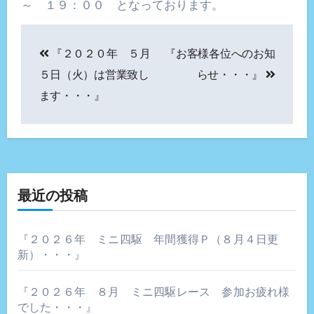
～ １９：００ となっております。
投
『２０２０年 ５月
『お客様各位へのお知
稿
５日（火）は営業致し
らせ・・・』
ナ
ます・・・』
ビ
ゲ
ー
最近の投稿
シ
ョ
『２０２６年 ミニ四駆 年間獲得Ｐ（８月４日更
新）・・・』
ン
『２０２６年 ８月 ミニ四駆レース 参加お疲れ様
でした・・・』