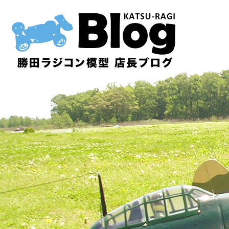
内
容
を
ス
キ
ッ
プ