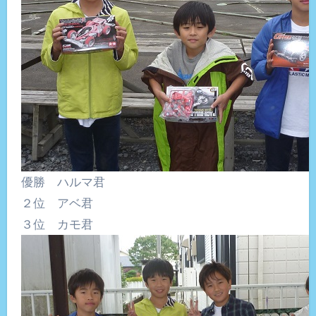
優勝 ハルマ君
２位 アベ君
３位 カモ君