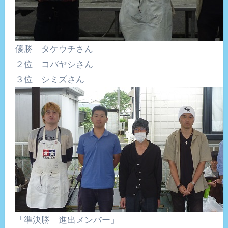
優勝 タケウチさん
２位 コバヤシさん
３位 シミズさん
「準決勝 進出メンバー」