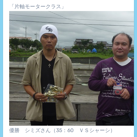
「片軸モータークラス」
優勝 シミズさん（35：60 ＶＳシャーシ）