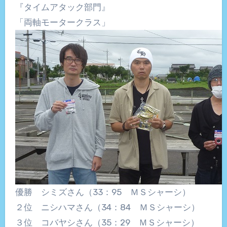
『タイムアタック部門』
「両軸モータークラス」
優勝 シミズさん（33：95 ＭＳシャーシ）
２位 ニシハマさん（34：84 ＭＳシャーシ）
３位 コバヤシさん（35：29 ＭＳシャーシ）