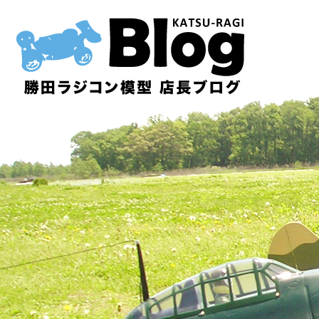
内
容
を
ス
キ
ッ
プ