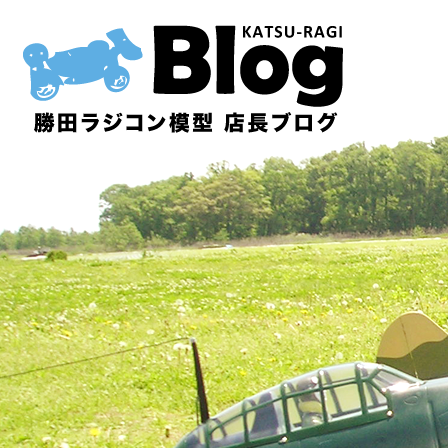
内
容
を
ス
キ
ッ
プ