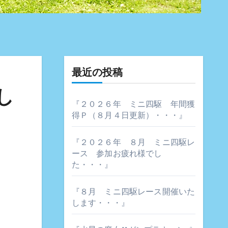
最近の投稿
し
『２０２６年 ミニ四駆 年間獲
得Ｐ（８月４日更新）・・・』
『２０２６年 ８月 ミニ四駆レ
ース 参加お疲れ様でし
た・・・』
『８月 ミニ四駆レース開催いた
します・・・』