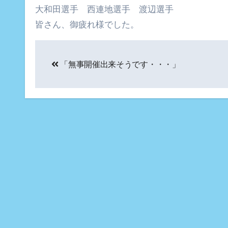
大和田選手 西連地選手 渡辺選手
皆さん、御疲れ様でした。
投
「無事開催出来そうです・・・」
稿
ナ
ビ
ゲ
ー
シ
ョ
ン