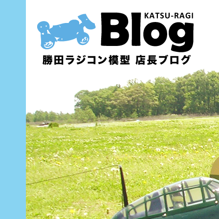
内
容
を
ス
キ
ッ
プ