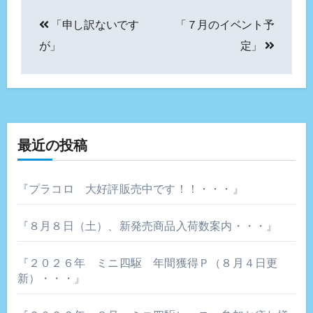
投
「申し訳ないです
「７月のイベント予
稿
が」
定」
ナ
ビ
ゲ
最近の投稿
ー
シ
『プラコロ 大好評販売中です！！・・・』
ョ
『８月８日（土）、新発売商品入荷数案内・・・』
ン
『２０２６年 ミニ四駆 年間獲得Ｐ（８月４日更
新）・・・』