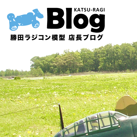
内
容
を
ス
キ
ッ
プ