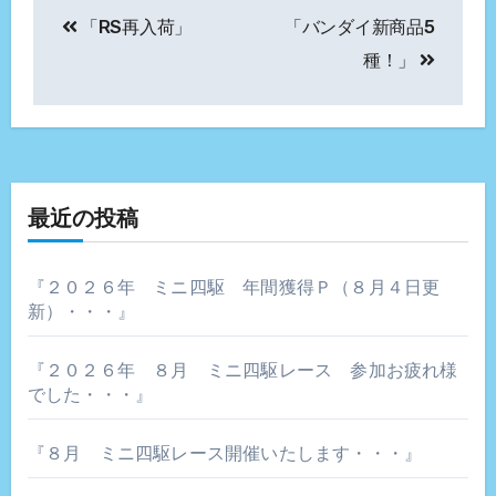
投
「RS再入荷」
「バンダイ新商品5
稿
種！」
ナ
ビ
ゲ
最近の投稿
ー
シ
『２０２６年 ミニ四駆 年間獲得Ｐ（８月４日更
新）・・・』
ョ
ン
『２０２６年 ８月 ミニ四駆レース 参加お疲れ様
でした・・・』
『８月 ミニ四駆レース開催いたします・・・』