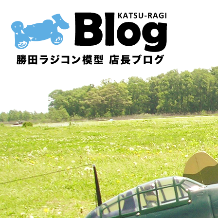
内
容
を
ス
キ
ッ
プ